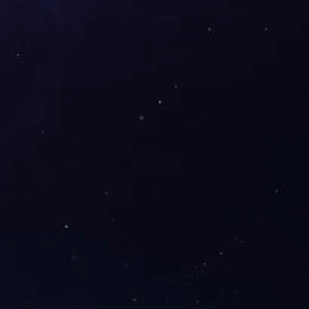
05
话会，徽投集团党委书记、董事
一次年轻干部的廉洁从业教育。
2023-04
讲...
02
年工作任务。集团党委书记、董事