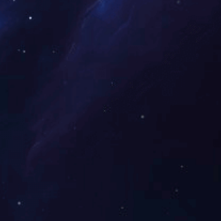
部清廉担当
日，徽投集团党委召开新任职干部任前谈话暨年轻干部“扣子行动”集体谈
参加会议。洪筱明在谈话中指出，这既是一次新任职干部集体谈话，也是
要求上来，忠诚履职、恪尽职守、担当作为，清正廉洁。一要对党忠诚，做
作会议
工作会议，深入总结2022年集团公司全面从严治党工作，安排部署2023