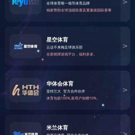
程、园林绿化工程、体育场地设施工程施工，建
筑材料、建筑装饰材料销售，建设工程施工，施
工专业作业，文物保护工程施工，住宅室内装饰
装修，建筑智能化系统设计，林木种子生产经营
等业务。
公司根据集团
“十四五”战略规划，充分利用
多年市政基础建设经验，致力于成为县内重量级
优质建筑公司。并结合前集团砂石、混凝土等自
身资源优势，有效延伸建筑领域上下游产业链
，
做大做强实体经济，助力集团高质量发展。
0559-6521166